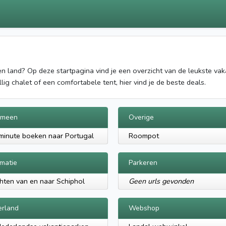
igen land? Op deze startpagina vind je een overzicht van de leukste va
g chalet of een comfortabele tent, hier vind je de beste deals.
emeen
Overige
minute boeken naar Portugal
Roompot
rmatie
Parkeren
hten van en naar Schiphol
Geen urls gevonden
rland
Webshop