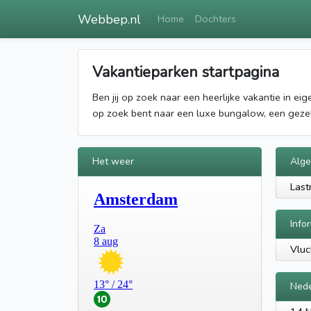
Webbep.nl
Home
Dochters
Vakantieparken startpagina
Ben jij op zoek naar een heerlijke vakantie in e
op zoek bent naar een luxe bungalow, een gezelli
Het weer
Alg
Last
Info
Vluc
Nede