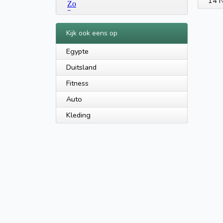
14 N
Kijk ook eens op
Egypte
Duitsland
Fitness
Auto
Kleding